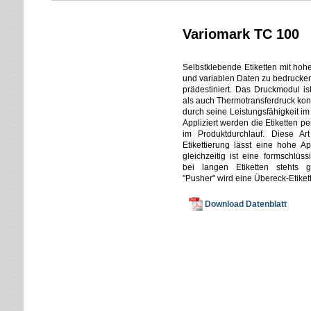
Variomark TC 100
Selbstklebende Etiketten mit hoh
und variablen Daten zu bedrucken,
prädestiniert. Das Druckmodul is
als auch Thermotransferdruck kon
durch seine Leistungsfähigkeit im 
Appliziert werden die Etiketten p
im Produktdurchlauf. Diese Ar
Etikettierung lässt eine hohe Ap
gleichzeitig ist eine formschlüs
bei langen Etiketten stehts ge
"Pusher" wird eine Übereck-Etiketti
Download Datenblatt