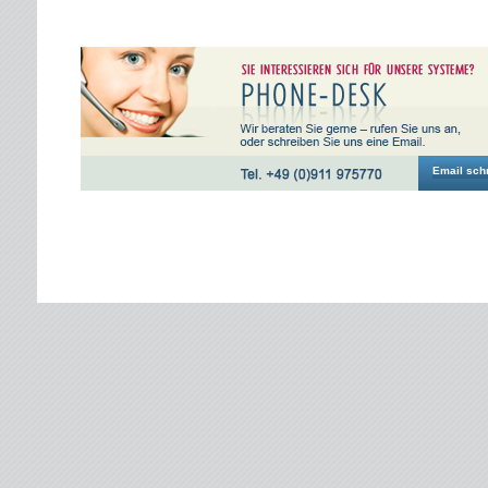
123456789
Email sch