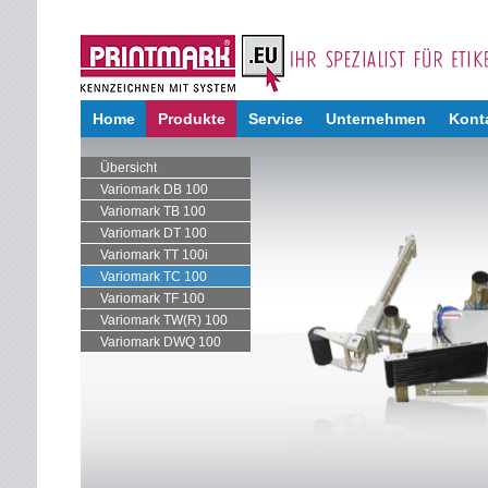
Home
Produkte
Service
Unternehmen
Kont
Übersicht
Variomark DB 100
Variomark TB 100
Variomark DT 100
Variomark TT 100i
Variomark TC 100
Variomark TF 100
Variomark TW(R) 100
Variomark DWQ 100